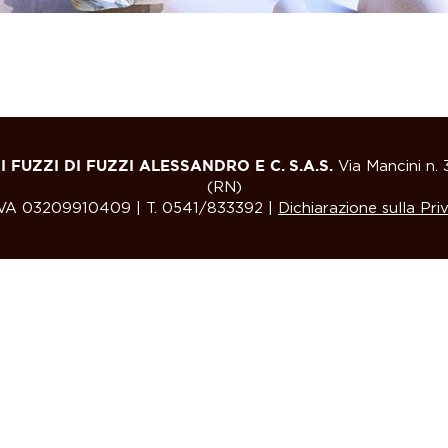
 FUZZI DI FUZZI ALESSANDRO E C. S.A.S.
Via Mancini n. 
(RN)
VA 03209910409 | T. 0541/833392 |
Dichiarazione sulla Pri