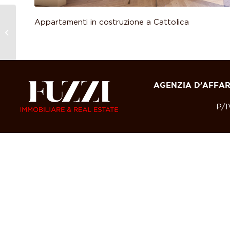
Appartamenti in costruzione a Cattolica
Ufficio in vendita a
Cattolica
AGENZIA D’AFFARI
P/I