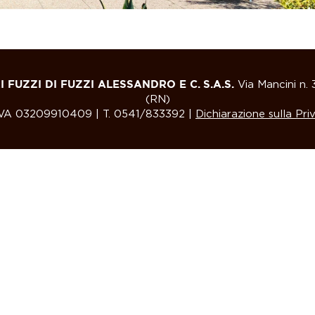
 FUZZI DI FUZZI ALESSANDRO E C. S.A.S.
Via Mancini n. 
(RN)
VA 03209910409 | T. 0541/833392 |
Dichiarazione sulla Pri